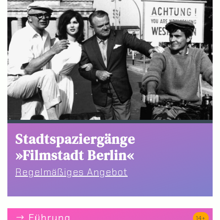
Stadtspaziergänge
»Filmstadt Berlin«
Regelmäßiges Angebot
Führung
14+