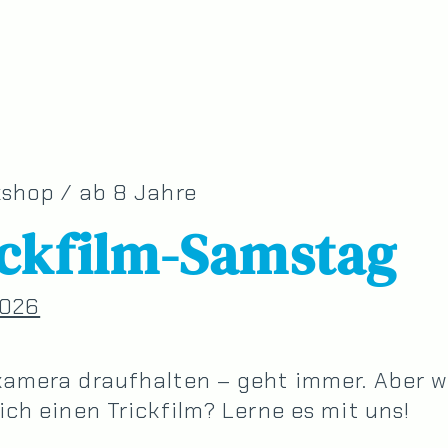
shop / ab 8 Jahre
ickfilm-Samstag
2026
amera draufhalten – geht immer. Aber w
ch einen Trickfilm? Lerne es mit uns!