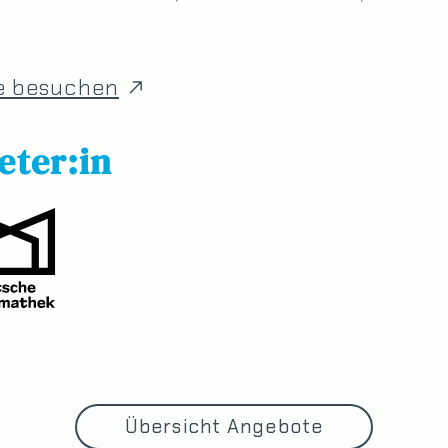
e besuchen
eter:in
Übersicht Angebote