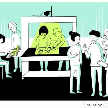
Illustration: 