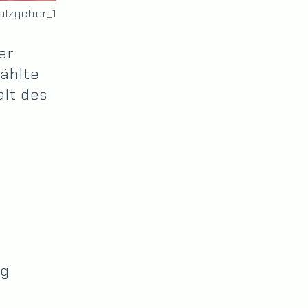
alzgeber_1
er
wählte
alt des
ng