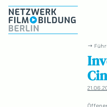
Führ
Inv
Ci
21.06.2
Öffene