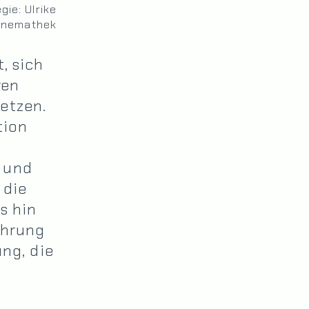
ie: Ulrike
Kinemathek
, sich
ren
etzen.
tion
 und
 die
s hin
ührung
ung, die