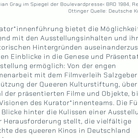
rian Gray im Spiegel der Boulevardpresse‹ BRD 1984, Reg
Ottinger Quelle: Deutsche 
ator*innenführung bietet die Möglichkeit
end mit den Ausstellungsinhalten und ih
torischen Hintergründen auseinanderzus
en Einblicke in die Genese und Präsenta
stellung ermöglich: Von der engen
enarbeit mit dem Filmverleih Salzgeber
ützung der Queeren Kulturstiftung, über
 der präsentierten Filme und Objekte, bi
Visionen des Kurator*innenteams. Die F
 Blicke hinter die Kulissen einer Ausstell
r Herausforderung stellt, die vielfältige
chte des queeren Kinos in Deutschland