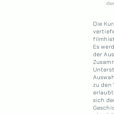
›Do
Die Kur
vertief
filmhis
Es werd
der Aus
Zusamm
Unterst
Auswahl
zu den 
erlaubt
sich de
Geschi