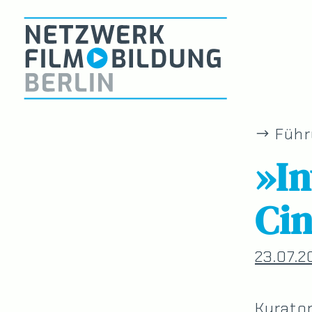
Führ
»I
Ci
23.07.2
Kurato