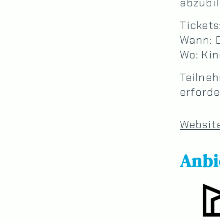
abzubil
Tickets
Wann: D
Wo: Ki
Teilne
erforde
Websit
Anbi