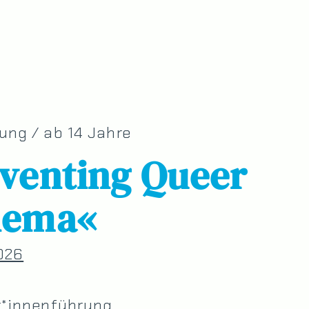
ung / ab 14 Jahre
nventing Queer
nema«
026
r*innenführung